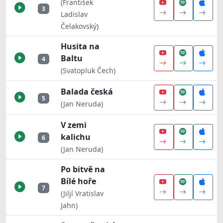
(František
3
Ladislav
Čelakovský)
Husita na
Baltu
4
(Svatopluk Čech)
Balada česká
5
(Jan Neruda)
V zemi
kalichu
6
(Jan Neruda)
Po bitvě na
Bílé hoře
7
(Jiljí Vratislav
Jahn)