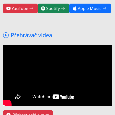
YouTube
Spotify
Apple Music
Přehrávač videa
Přehrát celé album