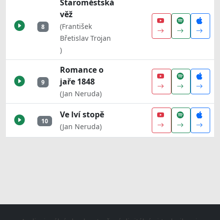
Staroměstská
věž
(František
8
Břetislav Trojan
)
Romance o
jaře 1848
9
(Jan Neruda)
Ve lví stopě
10
(Jan Neruda)