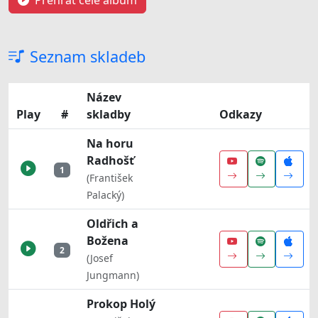
Seznam skladeb
Název
Play
#
skladby
Odkazy
Na horu
Radhošť
1
(František
Palacký)
Oldřich a
Božena
2
(Josef
Jungmann)
Prokop Holý