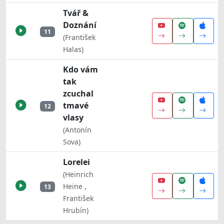
Tvář &
Doznání
11
(František
Halas)
Kdo vám
tak
zcuchal
tmavé
12
vlasy
(Antonín
Sova)
Lorelei
(Heinrich
Heine ,
13
František
Hrubín)