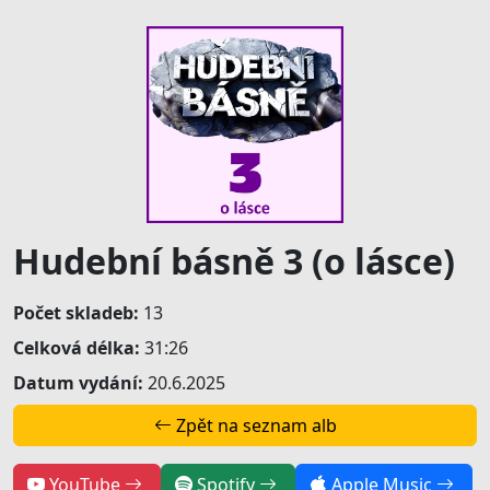
Hudební básně 3 (o lásce)
Počet skladeb:
13
Celková délka:
31:26
Datum vydání:
20.6.2025
Zpět na seznam alb
YouTube
Spotify
Apple Music