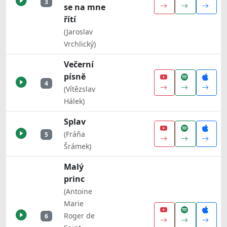
3
se na mne
řítí
(Jaroslav
Vrchlický)
Večerní
písně
4
(Vítězslav
Hálek)
Splav
(Fráňa
5
Šrámek)
Malý
princ
(Antoine
Marie
Roger de
6