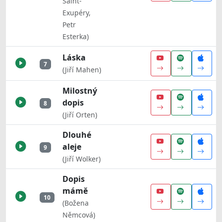
Saint-
Exupéry,
Petr
Esterka)
Láska
7
(Jiří Mahen)
Milostný
dopis
8
(Jiří Orten)
Dlouhé
aleje
9
(Jiří Wolker)
Dopis
mámě
10
(Božena
Němcová)