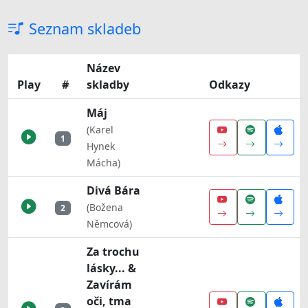
Seznam skladeb
Název
Play
#
skladby
Odkazy
Máj
(Karel
1
Hynek
Mácha)
Divá Bára
(Božena
2
Němcová)
Za trochu
lásky... &
Zavírám
oči, tma