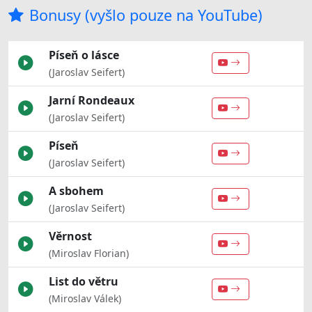
Bonusy (vyšlo pouze na YouTube)
Píseň o lásce
(Jaroslav Seifert)
Jarní Rondeaux
(Jaroslav Seifert)
Píseň
(Jaroslav Seifert)
A sbohem
(Jaroslav Seifert)
Věrnost
(Miroslav Florian)
List do větru
(Miroslav Válek)