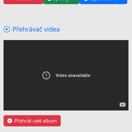
Přehrávač videa
Přehrát celé album